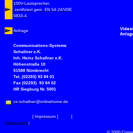
100V-Lautsprecher,
zertifiziert gem. EN 54-24/VDE
0833-4
Anfrage
Communications-Systeme
Schallner e.K.
Inh. Heinz Schallner e.K.
Höhenstraße 10
51588 Nümbrecht
Tel. (02293) 93 84 01
Fax (02293) 93 84 02
HR Siegburg Nr. 5001
cs-schallner@onlinehome.de
[
Impressum
] [
Datenschutz
]
©
2000
Commu