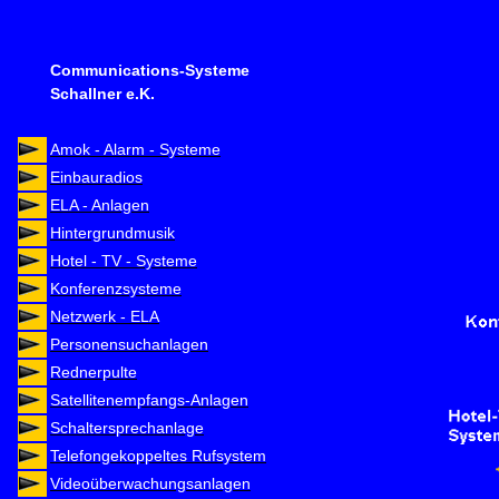
Communications-Systeme
Schallner e.K.
Amok - Alarm - Systeme
Einbauradios
ELA - Anlagen
Hintergrundmusik
Hotel - TV - Systeme
Konferenzsysteme
Netzwerk - ELA
Personensuchanlagen
Rednerpulte
Satellitenempfangs-Anlagen
Schaltersprechanlage
Telefongekoppeltes Rufsystem
Videoüberwachungsanlagen