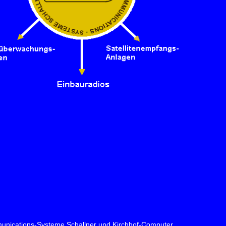
nications-Systeme Schallner
und
Kirchhof-Computer