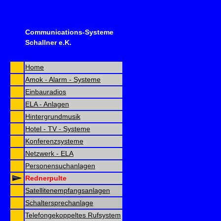
Communications-Systeme
Schallner e.K.
Home
Amok - Alarm - Systeme
Einbauradios
ELA - Anlagen
Hintergrundmusik
Hotel - TV - Systeme
Konferenzsysteme
Netzwerk - ELA
Personensuchanlagen
Rednerpulte
Satellitenempfangsanlagen
Schaltersprechanlage
Telefongekoppeltes Rufsystem