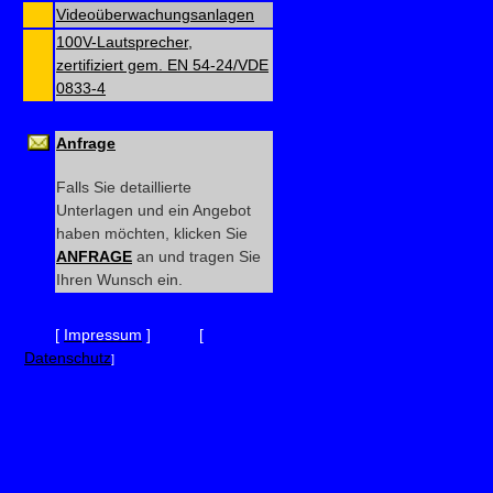
Videoüberwachungsanlagen
100V-Lautsprecher,
zertifiziert gem. EN 54-24/VDE
0833-4
Anfrage
Falls Sie detaillierte
Unterlagen und ein Angebot
haben möchten, klicken Sie
ANFRAGE
an und tragen Sie
Ihren Wunsch ein.
[
Impressum
] [
Datenschutz
]