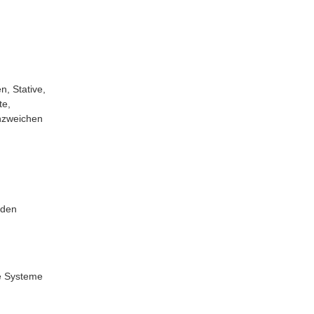
, Stative,
te,
nzweichen
eden
e Systeme