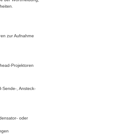
heiten.
üren zur Aufnahme
rhead-Projektoren
-Sende-, Ansteck-
densator- oder
ungen