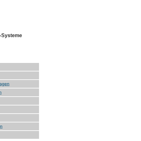
-Systeme
lagen
n
en