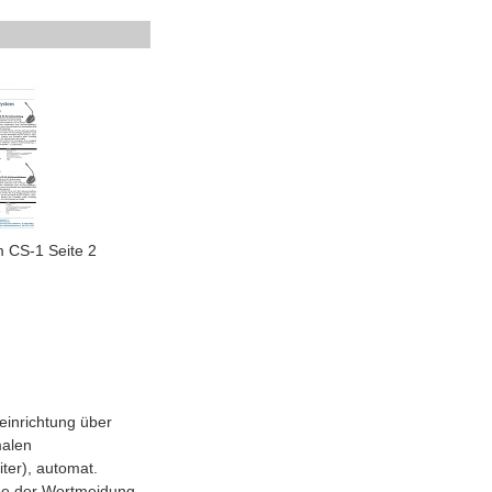
 CS-1 Seite 2
inrichtung über
malen
iter), automat.
lge der Wortmeidung,