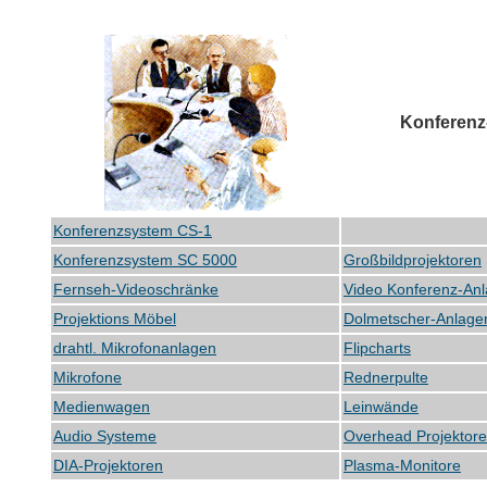
Konferenz
Konferenzsystem CS-1
Konferenzsystem SC 5000
Großbildprojektoren
Fernseh-Videoschränke
Video Konferenz-An
Projektions Möbel
Dolmetscher-Anlage
drahtl. Mikrofonanlagen
Flipcharts
Mikrofone
Rednerpulte
Medienwagen
Leinwände
Audio Systeme
Overhead Projektor
DIA-Projektoren
Plasma-Monitore