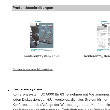
Produktbeschreibungen:
Konferenzsystem CS-1
Konferenzsystem
Zur Leseansicht bitte Bild anklicken
Konferenzsystem
Konferenzsystem SC 5000 für 63 Teilnehmer mit Abstimmungse
jeden Diskussionspunkt.Universelles, digitales System für nor
Konferenzbetrieb (Abfolge der Wortbeiträge durch Konferenzle
Konferenzbetrieb mit automat. Freischaltung in der Reihenfo