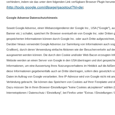
verhindern, indem sie das unter dem folgenden Link verfügbare Browser-Plugin herunter
http://tools.google.com/dlpage/gaoptout?hl=de
[
].
Google Adsense Datenschutzhinweis
Soweit Google Adsense, einen Webanzeigendienst der Google Inc., USA ("Google"), au
Banner etc.) schaltet, speichert Ihr Browser eventuell ein von Google Inc. oder Dritte
gespeicherten Informationen können durch Google Inc. oder auch Dritte aufgezeichne
Darüber hinaus verwendet Google Adsense zur Sammlung von Informationen auch sog.
Grafiken), durch deren Verwendung einfache Aktionen wie der Besucherverkehr auf de
ausgewertet werden können. Die durch den Cookie und/oder Web Bacon erzeugten Info
Website werden an einen Server von Google in den USA übertragen und dort gespeicher
Informationen, um eine Auswertung Ihres Nutzungsverhaltens im Hinblick auf die AdS
diese Informationen gegebenenfalls auch an Dritte übertragen, sofern dies gesetzlich vo
Daten im Auftrag von Google verarbeiten. Ihre IP-Adresse wird von Google nicht mit a
Verbindung gebracht. Sie können das Speichern von Cookies auf Ihrer Festplatte und 
Dazu müssen Sie in Ihren Browser-Einstellungen "keine Cookies akzeptieren" wählen (Im
Internetoptionen / Datenschutz / Einstellung", bei Firefox unter "Extras / Einstellungen 