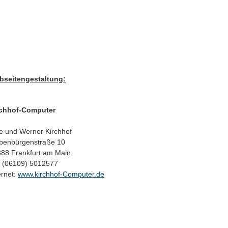
bseitengestaltung:
rchhof-Computer
e und Werner Kirchhof
benbürgenstraße 10
88 Frankfurt am Main
. (06109) 5012577
ernet:
www.kirchhof-Computer.de