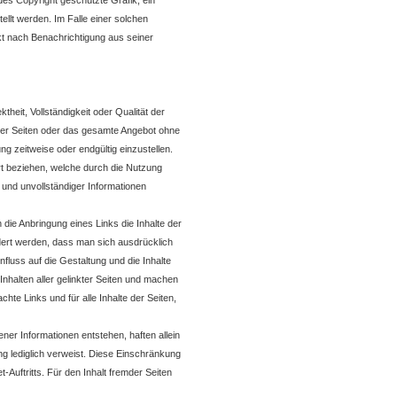
des Copyright geschützte Grafik, ein
llt werden. Im Falle einer solchen
t nach Benachrichtigung aus seiner
heit, Vollständigkeit oder Qualität der
e der Seiten oder das gesamte Angebot ohne
g zeitweise oder endgültig einzustellen.
rt beziehen, welche durch die Nutzung
 und unvollständiger Informationen
die Anbringung eines Links die Inhalte der
ndert werden, dass man sich ausdrücklich
nfluss auf die Gestaltung und die Inhalte
Inhalten aller gelinkter Seiten und machen
chte Links und für alle Inhalte der Seiten,
er Informationen entstehen, haften allein
hung lediglich verweist. Diese Einschränkung
-Auftritts. Für den Inhalt fremder Seiten