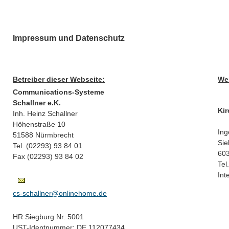
Impressum und Datenschutz
Betreiber dieser Webseite:
We
Communications-Systeme
Schallner e.K.
Ki
Inh. Heinz Schallner
Höhenstraße 10
Ing
51588 Nürmbrecht
Sie
Tel. (02293) 93 84 01
603
Fax (02293) 93 84 02
Tel
Int
cs-schallner@onlinehome.de
HR Siegburg Nr. 5001
UST-Identnummer: DE 112077434