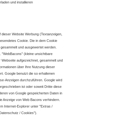
laden und installieren
f dieser Website Werbung (Textanzeigen,
n gesendetes Cookie. Die in dem Cookie
t, gesammelt und ausgewertet werden.
 "WebBacons" (kleine unsichtbare
r Webseite aufgezeichnet, gesammelt und
rmationen über Ihre Nutzung dieser
t. Google benutzt die so erhaltenen
ense-Anzeigen durchzuführen. Google wird
rgeschrieben ist oder soweit Dritte diese
nderen von Google gespeicherten Daten in
die Anzeige von Web Bacons verhindern.
 Internet-Explorer unter "Extras /
/ Datenschutz / Cookies").