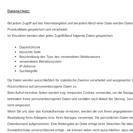
Datenschutz:
Bei jedem Zugriff auf das Internetangebot und bei jedem Abruf einer Datei werden Daten
Protokolldatei gespeichert und verarbeitet.
Im Einzelnen werden über jeden Zugriff/Abruf folgende Daten gespeichert:
Datum/Uhrzeit
besuchte Seite
Beschreibung des Typs des verwendeten Webbrowsers
verwendetes Betriebssystem
IP-Adresse
Suchbegriffe
Die Daten werden ausschließlich für statistische Zwecke verarbeitet und ausgewertet. Di
Rückschlüsse auf personenbezogene Daten zu.
Beim Aufruf einzelner Seiten werden sog. temporäre Cookies verwendet, um die Navigat
beinhalten keine personenbezogenen Daten und verfallen nach Ablauf der Sitzung. Jav
nicht eingesetzt.
Wenn Sie uns über das Kontaktformular erreichen, werden die von Ihnen angegebenen 
Bearbeitung Ihres Anliegens bzw. Ihres Antrages verwendet. Die persönlichen Daten we
Datenbestand aufgenommen. Eine Weitergabe an Dritte erfolgt nicht. Beachten Sie bitte
Kontaktformular unverschlüsselt erfolgt - wir können daher nicht ausschließen, dass d