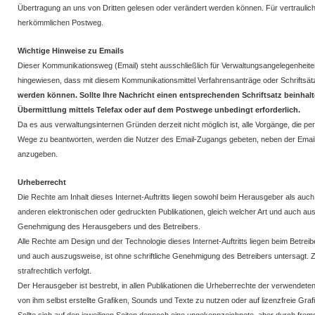
Übertragung an uns von Dritten gelesen oder verändert werden können. Für vertraulich
herkömmlichen Postweg.
Wichtige Hinweise zu Emails
Dieser Kommunikationsweg (Email) steht ausschließlich für Verwaltungsangelegenheite
hingewiesen, dass mit diesem Kommunikationsmittel Verfahrensanträge oder Schriftsä
werden können. Sollte Ihre Nachricht einen entsprechenden Schriftsatz beinhalt
Übermittlung mittels Telefax oder auf dem Postwege unbedingt erforderlich.
Da es aus verwaltungsinternen Gründen derzeit nicht möglich ist, alle Vorgänge, die pe
Wege zu beantworten, werden die Nutzer des Email-Zugangs gebeten, neben der Email
anzugeben.
Urheberrecht
Die Rechte am Inhalt dieses Internet-Auftritts liegen sowohl beim Herausgeber als auch
anderen elektronischen oder gedruckten Publikationen, gleich welcher Art und auch aus
Genehmigung des Herausgebers und des Betreibers.
Alle Rechte am Design und der Technologie dieses Internet-Auftritts liegen beim Betreib
und auch auszugsweise, ist ohne schriftliche Genehmigung des Betreibers untersagt. 
strafrechtlich verfolgt.
Der Herausgeber ist bestrebt, in allen Publikationen die Urheberrechte der verwendet
von ihm selbst erstellte Grafiken, Sounds und Texte zu nutzen oder auf lizenzfreie Gr