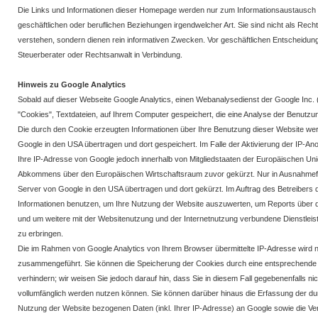
Die Links und Informationen dieser Homepage werden nur zum Informationsaustausch b
geschäftlichen oder beruflichen Beziehungen irgendwelcher Art. Sie sind nicht als Rec
verstehen, sondern dienen rein informativen Zwecken. Vor geschäftlichen Entscheidunge
Steuerberater oder Rechtsanwalt in Verbindung.
Hinweis zu Google Analytics
Sobald auf dieser Webseite Google Analytics, einen Webanalysedienst der Google Inc. 
"Cookies", Textdateien, auf Ihrem Computer gespeichert, die eine Analyse der Benutzu
Die durch den Cookie erzeugten Informationen über Ihre Benutzung dieser Website wer
Google in den USA übertragen und dort gespeichert. Im Falle der Aktivierung der IP-An
Ihre IP-Adresse von Google jedoch innerhalb von Mitgliedstaaten der Europäischen Uni
Abkommens über den Europäischen Wirtschaftsraum zuvor gekürzt. Nur in Ausnahmefäll
Server von Google in den USA übertragen und dort gekürzt. Im Auftrag des Betreibers 
Informationen benutzen, um Ihre Nutzung der Website auszuwerten, um Reports über d
und um weitere mit der Websitenutzung und der Internetnutzung verbundene Dienstlei
zu erbringen.
Die im Rahmen von Google Analytics von Ihrem Browser übermittelte IP-Adresse wird 
zusammengeführt. Sie können die Speicherung der Cookies durch eine entsprechende E
verhindern; wir weisen Sie jedoch darauf hin, dass Sie in diesem Fall gegebenenfalls n
vollumfänglich werden nutzen können. Sie können darüber hinaus die Erfassung der du
Nutzung der Website bezogenen Daten (inkl. Ihrer IP-Adresse) an Google sowie die Ve