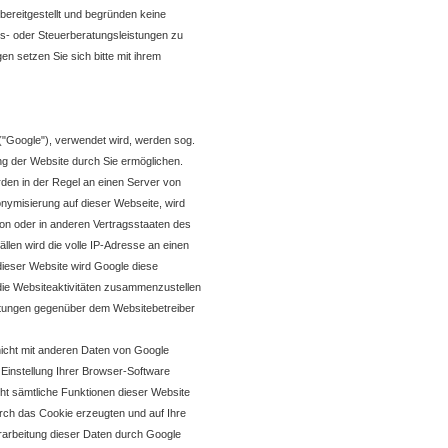
ereitgestellt und begründen keine
hts- oder Steuerberatungsleistungen zu
n setzen Sie sich bitte mit ihrem
("Google"), verwendet wird, werden sog.
ng der Website durch Sie ermöglichen.
den in der Regel an einen Server von
onymisierung auf dieser Webseite, wird
on oder in anderen Vertragsstaaten des
en wird die volle IP-Adresse an einen
dieser Website wird Google diese
ie Websiteaktivitäten zusammenzustellen
stungen gegenüber dem Websitebetreiber
nicht mit anderen Daten von Google
instellung Ihrer Browser-Software
icht sämtliche Funktionen dieser Website
rch das Cookie erzeugten und auf Ihre
rarbeitung dieser Daten durch Google