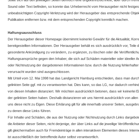
Sollte sich auf den jeweiligen Seiten dennoch eine ungekennzeichnete, aber durch frem
Sound oder Text befinden, so konnte das Urheberrecht vom Herausgeber nicht festgeste
unbeabsichtigten Copyright-Verletzung wird der Herausgeber das entsprechende Objek
Publikation entfernen bzw. mit dem entsprechenden Copyright kenntlich machen.
Haftungsausschluss
Der Herausgeber dieser Homepage übernimmt keinerlei Gewähr für die Aktualität, Korrekt
bereitgestellten Informationen. Der Herausgeber behält es sich ausdrücklich vor, Teil
gesonderte Ankündigung zu verändern, zu ergänzen, zu löschen oder die Veröffentlichun
Haftungsansprüche gegen den Inhaber, die sich auf Schäden materieller oder ideeller A
oder Nichtnutzung der dargebotenen Informationen bzw. durch die Nutzung fehlerhafter
verursacht wurden sind ausgeschlossen.
Mit Urteil vom 12. Mai 1998 hat das Landgericht Hamburg entschieden, dass man durch 
gelinkten Seite ggf. mit zu verantworten hat. Dies kann, so das LG, nur dadurch verhi
von diesen Inhalten distanziert. Wir möchten ausdrücklich betonen, dass wir keinerlei Ei
der gelinkten Seiten haben. Deshalb distanzieren wir uns hiermit ausdrücklich von allen 
uns diese nicht zu Eigen. Diese Erklärung gilt für alle innerhalb unserer Seiten, ausgebra
zu denen diese Links führen.
Für Inhalte und Schäden, die aus der Nutzung oder Nichtnutzung durch Links dargeboten
die Anbieter dieser Seiten, nicht derjenige, der über Links auf die jeweilige Veröffentlic
gilt gleichermaßen auch für Fremdeinträge in allen interaktiven Elementen dieses Internet
ist ausschließlich der betreffende Autor selbst verantwortlich.