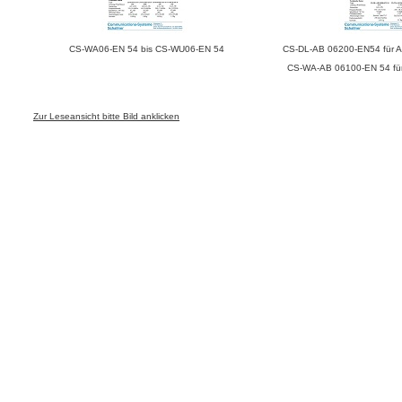
CS-WA06-EN 54 bis CS-WU06-EN 54
CS-DL-AB 06200-EN54 für A/
CS-WA-AB 06100-EN 54 für 
Zur Leseansicht bitte Bild anklicken